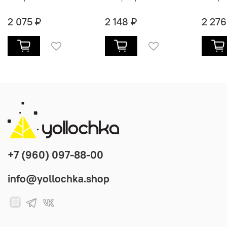
2 075 ₽
2 148 ₽
2 276
+7 (960) 097-88-00
info@yollochka.shop