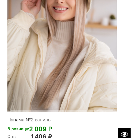
Панама №2 ваниль
2 009 ₽
В розницу:
1 406 ₽
Опт: