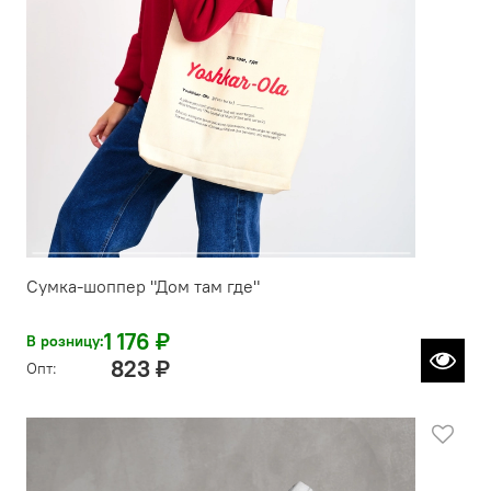
Сумка-шоппер "Дом там где"
1 176 ₽
В розницу:
823 ₽
Опт: