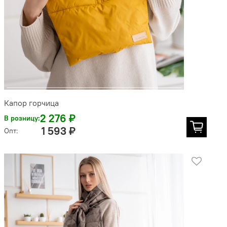
Капор горчица
2 276 ₽
В розницу:
1 593 ₽
Опт: