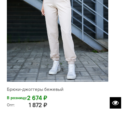
Брюки-джоггеры бежевый
2 674 ₽
В розницу:
1 872 ₽
Опт: