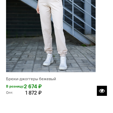
Брюки-джоггеры бежевый
2 674 ₽
В розницу:
1 872 ₽
Опт: