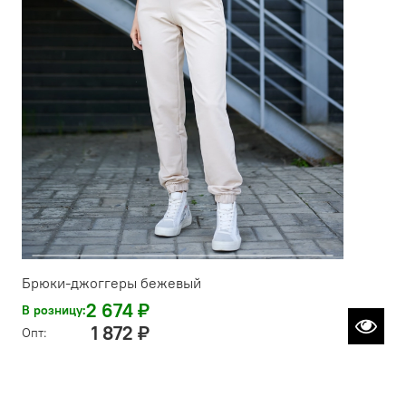
Брюки-джоггеры бежевый
2 674 ₽
В розницу:
1 872 ₽
Опт: