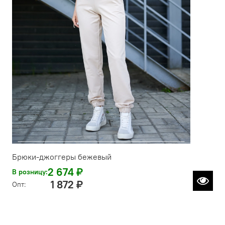
Брюки-джоггеры бежевый
2 674 ₽
В розницу:
1 872 ₽
Опт: