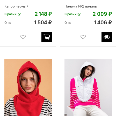
Капор черный
Панама №2 ваниль
2 148 ₽
2 009 ₽
В розницу:
В розницу:
1 504 ₽
1 406 ₽
Опт:
Опт: