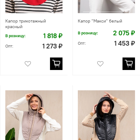
Капор трикотажный
Капор "Макси" белый
красный
2 075 ₽
В розницу:
1 818 ₽
В розницу:
1 453 ₽
Опт:
1 273 ₽
Опт: