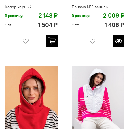
Капор черный
Панама №2 ваниль
2 148 ₽
2 009 ₽
В розницу:
В розницу:
1 504 ₽
1 406 ₽
Опт:
Опт: