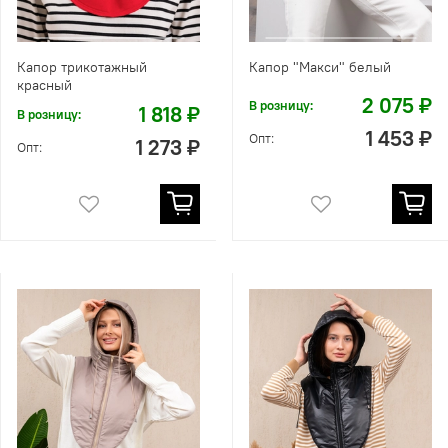
Капор трикотажный
Капор "Макси" белый
красный
2 075 ₽
В розницу:
1 818 ₽
В розницу:
1 453 ₽
Опт:
1 273 ₽
Опт: