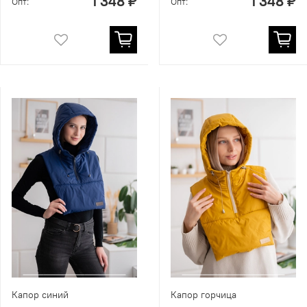
1 348 ₽
1 348 ₽
Опт:
Опт:
Капор синий
Капор горчица