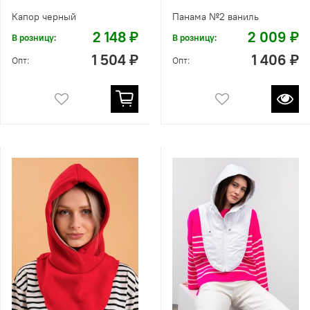
Капор черный
Панама №2 ваниль
2 148 ₽
2 009 ₽
В розницу:
В розницу:
1 504 ₽
1 406 ₽
Опт:
Опт: