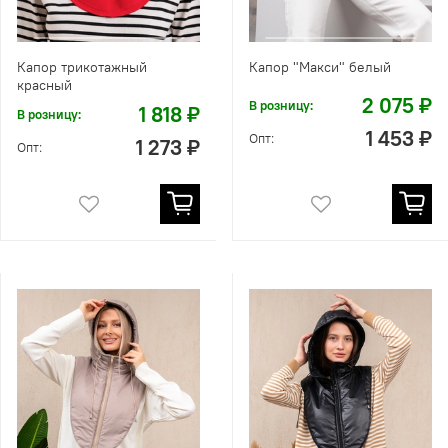
Капор трикотажный
Капор "Макси" белый
красный
2 075 ₽
В розницу:
1 818 ₽
В розницу:
1 453 ₽
Опт:
1 273 ₽
Опт: