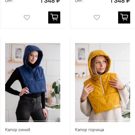
1 348 ₽
1 348 ₽
Опт:
Опт:
Капор синий
Капор горчица