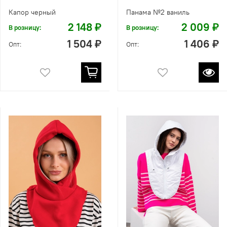
Капор черный
Панама №2 ваниль
2 148 ₽
2 009 ₽
В розницу:
В розницу:
1 504 ₽
1 406 ₽
Опт:
Опт: