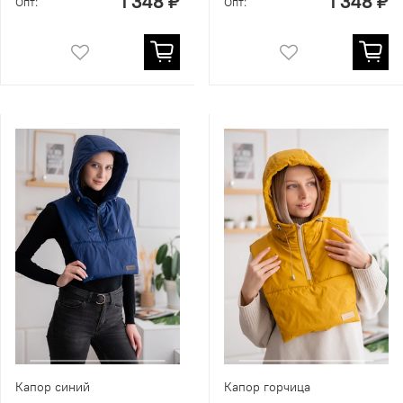
1 348 ₽
1 348 ₽
Опт:
Опт:
Капор синий
Капор горчица