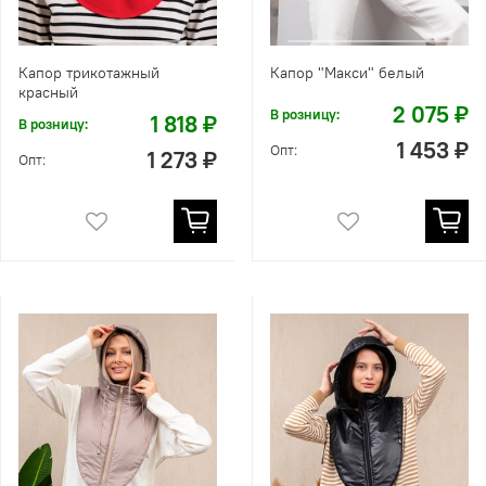
Капор трикотажный
Капор "Макси" белый
красный
2 075 ₽
В розницу:
1 818 ₽
В розницу:
1 453 ₽
Опт:
1 273 ₽
Опт: