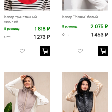
Капор трикотажный
Капор "Макси" белый
красный
2 075 ₽
В розницу:
1 818 ₽
В розницу:
1 453 ₽
Опт:
1 273 ₽
Опт: