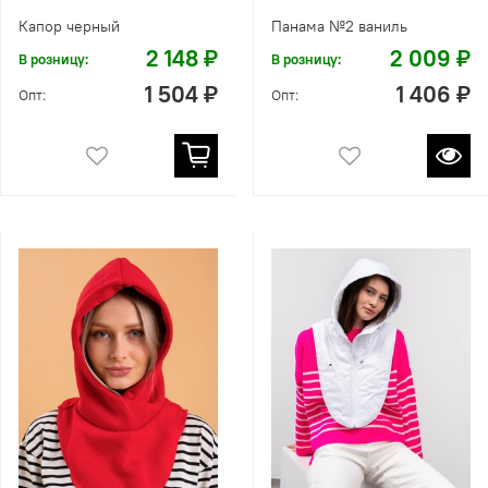
Капор черный
Панама №2 ваниль
2 148 ₽
2 009 ₽
В розницу:
В розницу:
1 504 ₽
1 406 ₽
Опт:
Опт: