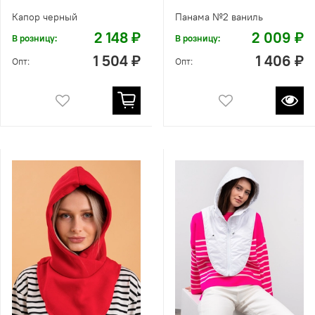
Капор черный
Панама №2 ваниль
2 148 ₽
2 009 ₽
В розницу:
В розницу:
1 504 ₽
1 406 ₽
Опт:
Опт: