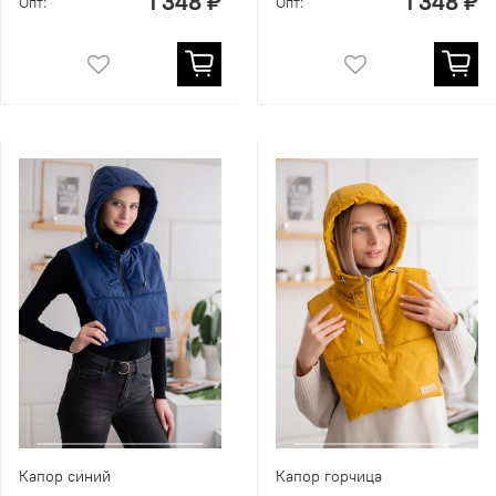
1 348 ₽
1 348 ₽
Опт:
Опт:
Капор синий
Капор горчица