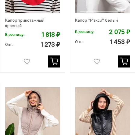
Капор трикотажный
Капор "Макси" белый
красный
2 075 ₽
В розницу:
1 818 ₽
В розницу:
1 453 ₽
Опт:
1 273 ₽
Опт: