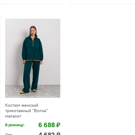
Костюм женский
трикотажный "Волна"
малахит
6 688 ₽
В розницу:
4 682 ₽
Опт: