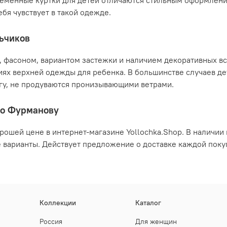
временные куртки для детей отличаются стильным оформлен
бя чувствует в такой одежде.
льчиков
, фасоном, вариантом застежки и наличием декоративных вс
ях верхней одежды для ребенка. В большинстве случаев де
лагу, не продуваются пронизывающими ветрами.
по Фурманову
орошей цене в интернет-магазине Yollochka.Shop. В наличи
е варианты. Действует предложение о доставке каждой поку
Коллекции
Каталог
Россия
Для женщин