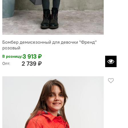
Бомбер демисезонный для девочки "Френд"
розовый
3 913 ₽
В розницу:
2 739 ₽
Опт: