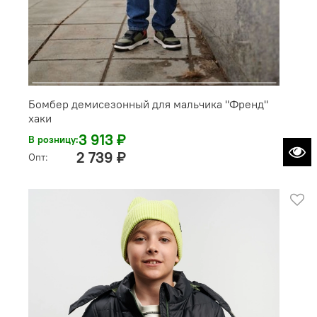
Бомбер демисезонный для мальчика "Френд"
хаки
3 913 ₽
В розницу:
2 739 ₽
Опт: