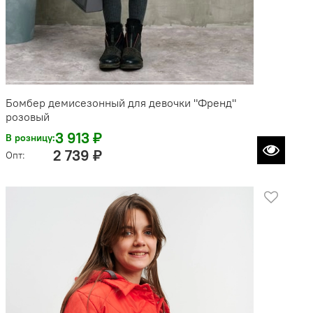
Бомбер демисезонный для девочки "Френд"
розовый
3 913 ₽
В розницу:
2 739 ₽
Опт: