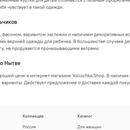
временные куртки для детей отличаются стильным оформлен
бя чувствует в такой одежде.
льчиков
, фасоном, вариантом застежки и наличием декоративных вс
ях верхней одежды для ребенка. В большинстве случаев де
лагу, не продуваются пронизывающими ветрами.
по Нытве
орошей цене в интернет-магазине Yollochka.Shop. В наличи
е варианты. Действует предложение о доставке каждой поку
Коллекции
Каталог
Россия
Для женщин