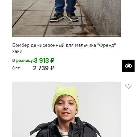
Бомбер демисезонный для мальчика "Френд"
хаки
3 913 ₽
В розницу:
2 739 ₽
Опт: