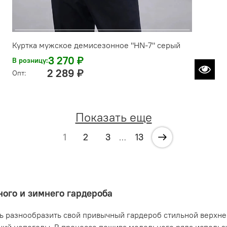
Куртка мужское демисезонное "HN-7" серый
3 270 ₽
В розницу:
2 289 ₽
Опт:
Показать еще
1
2
3
13
…
ого и зимнего гардероба
 разнообразить свой привычный гардероб стильной верхней