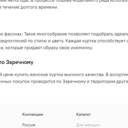
ний непогоды. В процессе пошива модельного ряда использ
в течение долгого времени.
ых фасонах. Такое многообразие позволяет подобрать идеал
редпочтений по стилю и цвету. Каждая куртка способствует
и, которые придают образу свою изюминку.
 по Заречному
й цене купить женские куртки высокого качества. В ассорт
ленных покупок проводится по Заречному и территории дру
Коллекции
Каталог
Россия
Для женщин