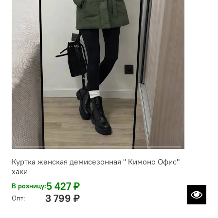
Куртка женская демисезонная " Кимоно Офис"
хаки
5 427 ₽
В розницу:
3 799 ₽
Опт: