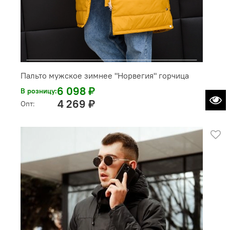
Пальто мужское зимнее "Норвегия" горчица
6 098 ₽
В розницу:
4 269 ₽
Опт: