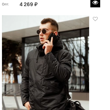
4 269 ₽
Опт: