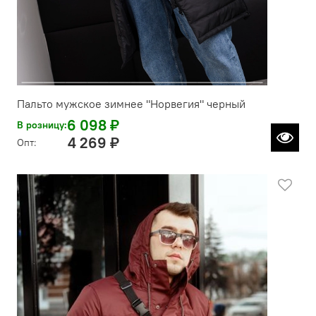
Пальто мужское зимнее "Норвегия" черный
6 098 ₽
В розницу:
4 269 ₽
Опт: