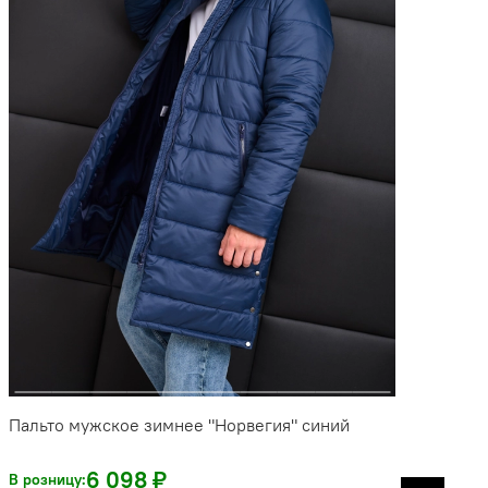
Пальто мужское зимнее "Норвегия" синий
6 098 ₽
В розницу: