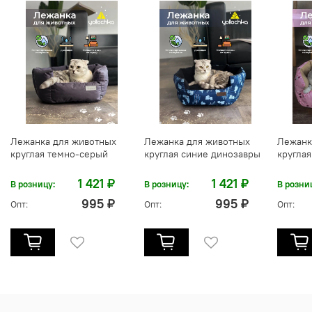
Лежанка для животных
Лежанка для животных
Лежанк
круглая темно-серый
круглая синие динозавры
кругла
1 421 ₽
1 421 ₽
В розницу:
В розницу:
В розни
995 ₽
995 ₽
Опт:
Опт:
Опт: