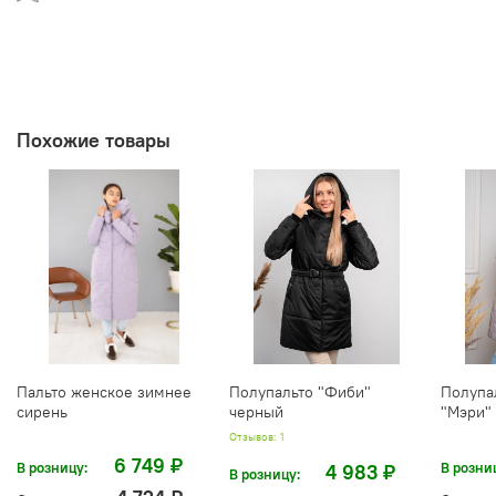
Похожие товары
Пальто женское зимнее
Полупальто "Фиби"
Полупа
сирень
черный
"Мэри"
Отзывов: 1
6 749 ₽
В розницу:
В розни
4 983 ₽
В розницу: