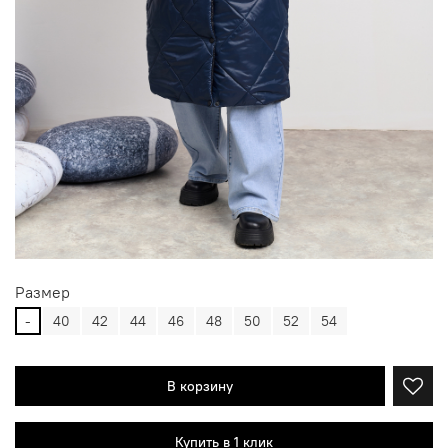
Размер
-
40
42
44
46
48
50
52
54
В корзину
Купить в 1 клик