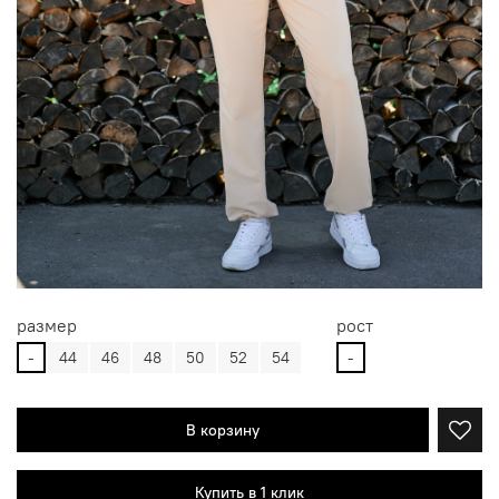
размер
рост
-
44
46
48
50
52
54
-
В корзину
Купить в 1 клик