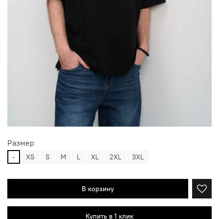
Размер
-
XS
S
M
L
XL
2XL
3XL
В корзину
Купить в 1 клик